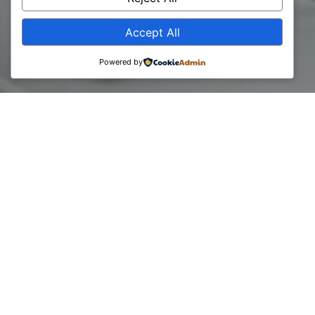
Accept All
Powered by
12 June, 2024
Dita Botërore e Konsulentit
Paneli qendror i konferencës me temën: Roli i ESG në
zhvillimin e sektorit privat dhe ndarja e perspektivave për
aplikueshmërinë e tij.
Moderatore e këtij paneli ishte:
Leonora Kusari – Koordinatore Rajonale e bankës BERZH
ndërsa panelistët që diskutuan mbi parimet, praktikat më të
mira dhe vizionin e kornizës ESG ishin: