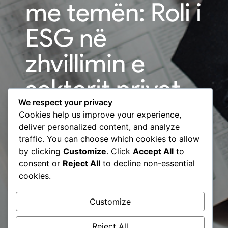
me temën: Roli i
ESG në
zhvillimin e
sektorit privat
We respect your privacy
dhe ndarja e
Cookies help us improve your experience,
deliver personalized content, and analyze
perspektivave
traffic. You can choose which cookies to allow
by clicking
Customize
. Click
Accept All
to
për
consent or
Reject All
to decline non-essential
cookies.
aplikueshmërinë
Customize
e tij
Reject All